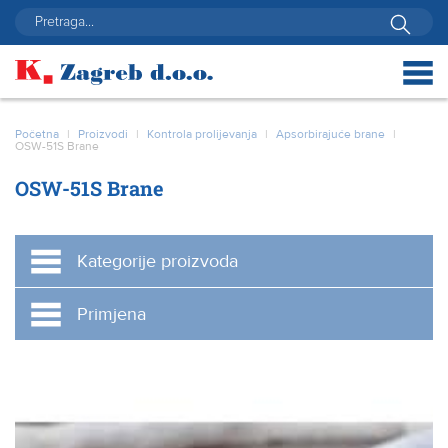
Početna
|
Proizvodi
|
Kontrola prolijevanja
|
Apsorbirajuće brane
|
OSW-51S Brane
OSW-51S Brane