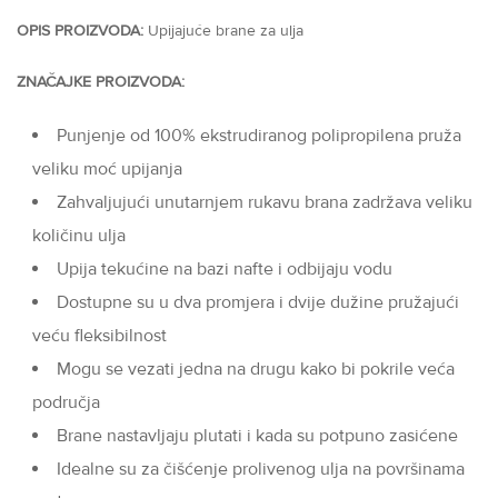
OPIS PROIZVODA:
Upijajuće brane za ulja
ZNAČAJKE PROIZVODA:
Punjenje od 100% ekstrudiranog polipropilena pruža
veliku moć upijanja
Zahvaljujući unutarnjem rukavu brana zadržava veliku
količinu ulja
Upija tekućine na bazi nafte i odbijaju vodu
Dostupne su u dva promjera i dvije dužine pružajući
veću fleksibilnost
Mogu se vezati jedna na drugu kako bi pokrile veća
područja
Brane nastavljaju plutati i kada su potpuno zasićene
Idealne su za čišćenje prolivenog ulja na površinama