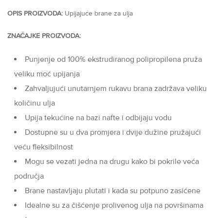
OPIS PROIZVODA:
Upijajuće brane za ulja
ZNAČAJKE PROIZVODA:
Punjenje od 100% ekstrudiranog polipropilena pruža
veliku moć upijanja
Zahvaljujući unutarnjem rukavu brana zadržava veliku
količinu ulja
Upija tekućine na bazi nafte i odbijaju vodu
Dostupne su u dva promjera i dvije dužine pružajući
veću fleksibilnost
Mogu se vezati jedna na drugu kako bi pokrile veća
područja
Brane nastavljaju plutati i kada su potpuno zasićene
Idealne su za čišćenje prolivenog ulja na površinama