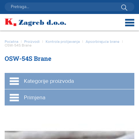
Početna
|
Proizvodi
|
Kontrola prolijevanja
|
Apsorbirajuće brane
|
OSW-54S Brane
OSW-54S Brane