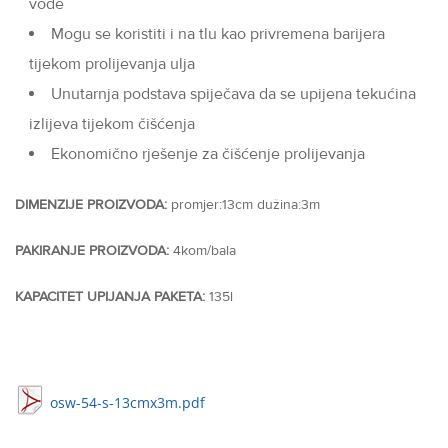
vode
Mogu se koristiti i na tlu kao privremena barijera
tijekom prolijevanja ulja
Unutarnja podstava spiječava da se upijena tekućina
izlijeva tijekom čišćenja
Ekonomično rješenje za čišćenje prolijevanja
DIMENZIJE PROIZVODA:
promjer:13cm dužina:3m
PAKIRANJE PROIZVODA:
4kom/bala
KAPACITET UPIJANJA PAKETA:
135l
osw-54-s-13cmx3m.pdf