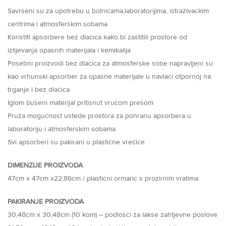
Savršeni su za upotrebu u bolnicama,laboratorijima, istraživačkim
centrima i atmosferskim sobama
Koristiti apsorbere bez dlačica kako bi zaštitili prostore od
izlijevanja opasnih materijala i kemikalija
Posebni proizvodi bez dlačica za atmosferske sobe napravljeni su
kao vrhunski apsorber za opasne materijale u navlaci otpornoj na
trganje i bez dlačica
Iglom bušeni materijal pritisnut vrućom prešom
Pruža mogućnost uštede prostora za pohranu apsorbera u
laboratoriju i atmosferskim sobama
Svi apsorberi su pakirani u plastične vrećice
DIMENZIJE PROIZVODA
47cm x 47cm x22,86cm / plastični ormarić s prozirnim vratima
PAKIRANJE PROIZVODA
30,48cm x 30,48cm (10 kom) – podlošci za lakše zahtjevne poslove