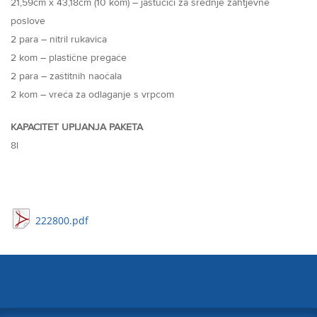
21,59cm x 43,18cm (10 kom) – jastučići za srednje zahtjevne
poslove
2 para – nitril rukavica
2 kom – plastične pregače
2 para – zaštitnih naočala
2 kom – vreća za odlaganje s vrpcom
KAPACITET UPIJANJA PAKETA
8l
222800.pdf