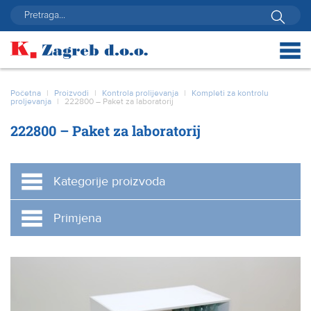
Početna
|
Proizvodi
|
Kontrola prolijevanja
|
Kompleti za kontrolu
proljevanja
|
222800 – Paket za laboratorij
222800 – Paket za laboratorij