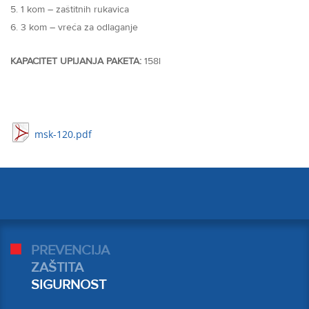
1 kom – zaštitnih rukavica
3 kom – vreća za odlaganje
KAPACITET UPIJANJA PAKETA:
158l
msk-120.pdf
PREVENCIJA
ZAŠTITA
SIGURNOST