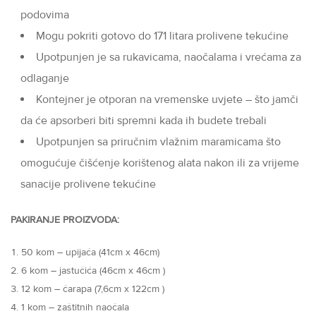
podovima
Mogu pokriti gotovo do 171 litara prolivene tekućine
Upotpunjen je sa rukavicama, naočalama i vrećama za
odlaganje
Kontejner je otporan na vremenske uvjete – što jamči
da će apsorberi biti spremni kada ih budete trebali
Upotpunjen sa priručnim vlažnim maramicama što
omogućuje čišćenje korištenog alata nakon ili za vrijeme
sanacije prolivene tekućine
PAKIRANJE PROIZVODA:
50 kom – upijaća (41cm x 46cm)
6 kom – jastučića (46cm x 46cm )
12 kom – čarapa (7,6cm x 122cm )
1 kom – zaštitnih naočala