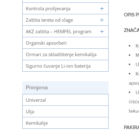
Kontrola prolijevanja
OPIS 
Zaštita tereta od vlage
ZNAČA
AKZ zaštita – HEMPEL program
Organski apsorberi
K
Ormari za skladištenje kemikalija
M
U
Sigurno čuvanje Li-ion baterija
K
apso
Primjena
U
Univerzal
čišć
teku
Ulja
Kemikalije
PAKIR