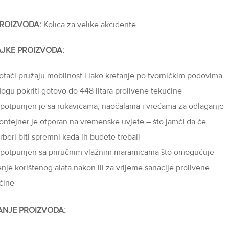
PROIZVODA:
Kolica za velike akcidente
JKE PROIZVODA:
otači pružaju mobilnost i lako kretanje po tvorničkim podovima
ogu pokriti gotovo do 448 litara prolivene tekućine
potpunjen je sa rukavicama, naočalama i vrećama za odlaganje
ontejner je otporan na vremenske uvjete – što jamči da će
rberi biti spremni kada ih budete trebali
potpunjen sa priručnim vlažnim maramicama što omogućuje
enje korištenog alata nakon ili za vrijeme sanacije prolivene
ćine
ANJE PROIZVODA: