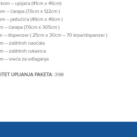
kom – upijaća (41cm x 46cm)
om – čarapa (7,6cm x 122cm )
om – jastučića (46cm x 46cm )
m – čarapa (7,6cm x 305cm )
m – dispenzer ( 25cm x 30cm – 70 krpa/dispanzer )
m – zaštitnih naočala
m – zaštitnih rukavica
m – vreća za odlaganje
ITET UPIJANJA PAKETA:
398l