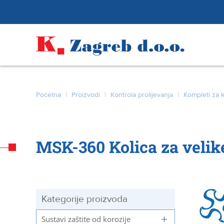
Početna
|
Proizvodi
|
Kontrola prolijevanja
|
Kompleti za k
MSK-360 Kolica za velik
Kategorije proizvoda
Sustavi zaštite od korozije