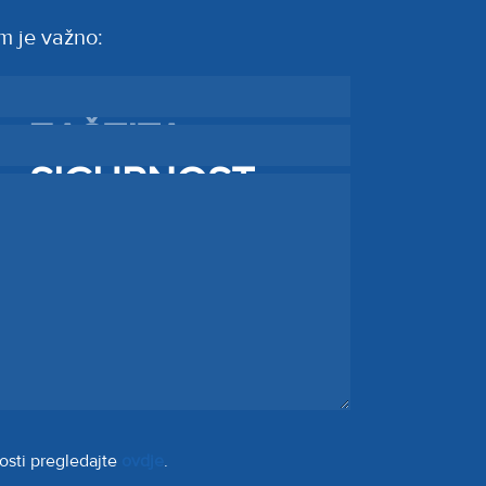
m je važno:
PREVENCIJA
ZAŠTITA
SIGURNOST
tnosti pregledajte
ovdje
.