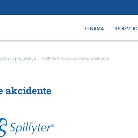
O NAMA
PROIZVOD
ontrolu proljevanja
|
MSK-360 Kolica za velike akcidente
e akcidente