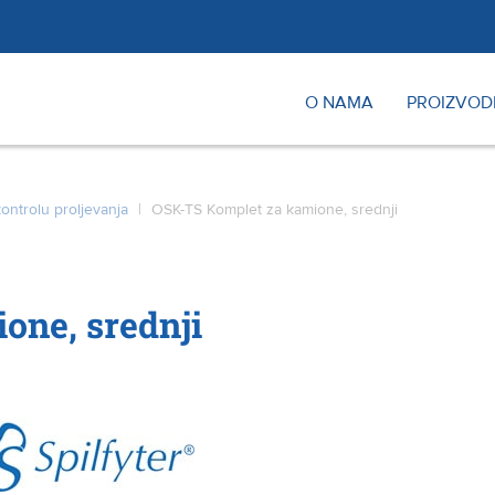
O NAMA
PROIZVOD
ontrolu proljevanja
|
OSK-TS Komplet za kamione, srednji
one, srednji