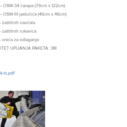
– OSW-34 čarapa (7,6cm x 122cm)
– OSW-61 jastučića (46cm x 46cm)
 zaštitnih naočala
 zaštitnih rukavica
– vreća za odlaganje
ITET UPIJANJA PAKETA: 38l
k-ts.pdf