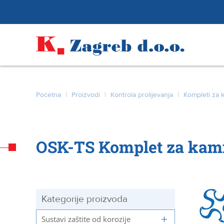
Početna
|
Proizvodi
|
Kontrola prolijevanja
|
Kompleti za k
OSK-TS Komplet za kami
Kategorije proizvoda
Sustavi zaštite od korozije