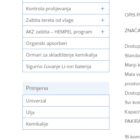
Kontrola prolijevanja
OPIS P
Zaštita tereta od vlage
ZNAČA
AKZ zaštita – HEMPEL program
Organski apsorberi
Dostupn
Ormari za skladištenje kemikalija
Standa
Manji 
Sigurno čuvanje Li-ion baterija
Mala v
prosto
Primjena
Dostupn
Univerzal
Svi kom
Kapaci
Ulja
PAKIR
Kemikalije
16 kom