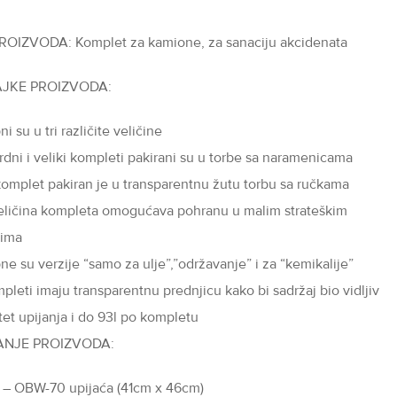
ROIZVODA: Komplet za kamione, za sanaciju akcidenata
JKE PROIZVODA:
i su u tri različite veličine
rdni i veliki kompleti pakirani su u torbe sa naramenicama
komplet pakiran je u transparentnu žutu torbu sa ručkama
eličina kompleta omogućava pohranu u malim strateškim
rima
e su verzije “samo za ulje”,”održavanje” i za “kemikalije”
pleti imaju transparentnu prednjicu kako bi sadržaj bio vidljiv
tet upijanja i do 93l po kompletu
ANJE PROIZVODA:
 – OBW-70 upijaća (41cm x 46cm)