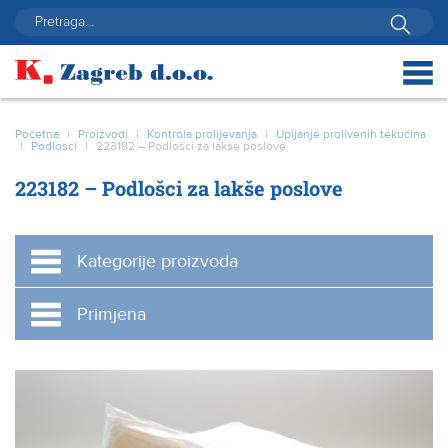
Početna
|
Proizvodi
|
Kontrola prolijevanja
|
Upijanje prolivenih tekućina
|
Podlošci
|
223182 – Podlošci za lakše poslove
223182 – Podlošci za lakše poslove