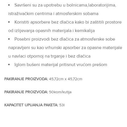
Savršeni su za upotrebu u bolnicama,laboratorijima,
istraživačkim centrima i atmosferskim sobama
Koristiti apsorbere bez dlačica kako bi zaštitili prostore
od izlijevanja opasnih materijala i kemikalija
Posebni proizvodi bez dlačica za atmosferske sobe
napravljeni su kao vrhunski apsorber za opasne materijale
u navlaci otpornoj na trganje i bez dlačica
Iglom bušeni materijal pritisnut vrućom prešom
PAKIRANJE PROIZVODA:
45,72cm x 45,72cm
PAKIRANJE PROIZVODA:
50kom/kutija
KAPACITET UPIJANJA PAKETA:
53l