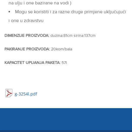
na ulju i one bazirane na vodi )
Mogu se koristiti i za razne druge primjene uključujući
i one u zdravstvu
DIMENZIJE PROIZVODA:
dužina:81cm širina:137cm
PAKIRANJE PROIZVODA:
20kom/bala
KAPACITET UPIJANJA PAKETA:
57l
g-3254l.pdf