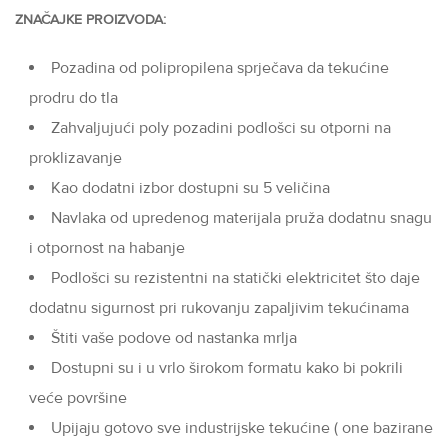
ZNAČAJKE PROIZVODA:
Pozadina od polipropilena sprječava da tekućine
prodru do tla
Zahvaljujući poly pozadini podlošci su otporni na
proklizavanje
Kao dodatni izbor dostupni su 5 veličina
Navlaka od upredenog materijala pruža dodatnu snagu
i otpornost na habanje
Podlošci su rezistentni na statički elektricitet što daje
dodatnu sigurnost pri rukovanju zapaljivim tekućinama
Štiti vaše podove od nastanka mrlja
Dostupni su i u vrlo širokom formatu kako bi pokrili
veće površine
Upijaju gotovo sve industrijske tekućine ( one bazirane