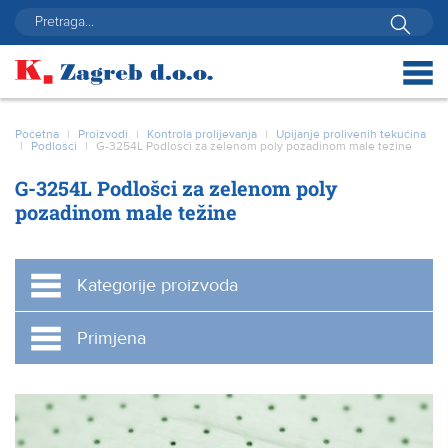
Početna
|
Proizvodi
|
Kontrola prolijevanja
|
Upijanje prolivenih tekućina
|
Podlošci
|
G-3254L Podlošci za zelenom poly pozadinom male težine
G-3254L Podlošci za zelenom poly
pozadinom male težine