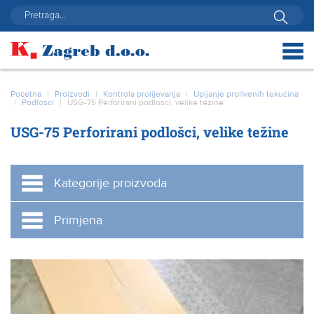
Početna
|
Proizvodi
|
Kontrola prolijevanja
|
Upijanje prolivenih tekućina
|
Podlošci
|
USG-75 Perforirani podlošci, velike težine
USG-75 Perforirani podlošci, velike težine