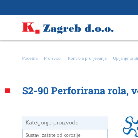
Početna
|
Proizvodi
|
Kontrola prolijevanja
|
Upijanje prol
S2-90 Perforirana rola, v
Kategorije proizvoda
Sustavi zaštite od korozije