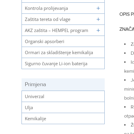
Kontrola prolijevanja
OPIS 
Zaštita tereta od vlage
ZNAČA
AKZ zaštita – HEMPEL program
Organski apsorberi
Z
Ormari za skladištenje kemikalija
D
I
Sigurno čuvanje Li-ion baterija
kemi
J
Primjena
mini
Univerzal
boln
R
Ulja
otpa
Kemikalije
Ž