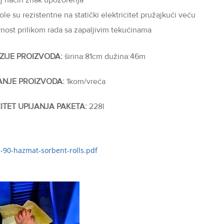
aj način znak upozorenja
ole su rezistentne na statički elektricitet pružajkući veću
rnost prilikom rada sa zapaljivim tekućinama
ZIJE PROIZVODA:
širina:81cm dužina:46m
ANJE PROIZVODA:
1kom/vreća
ITET UPIJANJA PAKETA:
228l
2-90-hazmat-sorbent-rolls.pdf