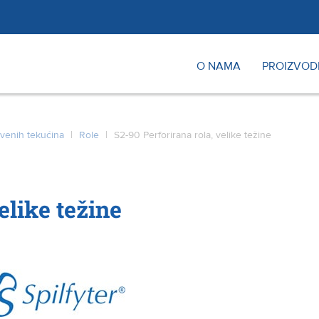
O NAMA
PROIZVOD
ivenih tekućina
|
Role
|
S2-90 Perforirana rola, velike težine
elike težine