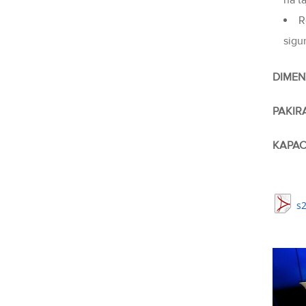
na t
R
sigu
DIMEN
PAKIR
KAPAC
s