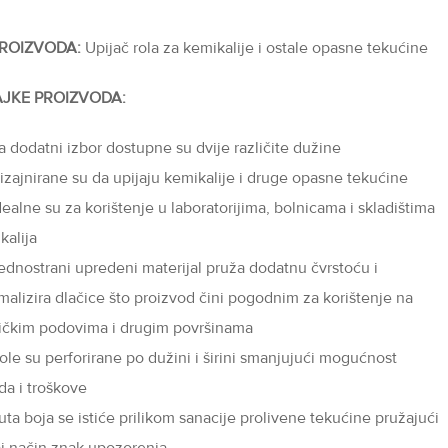
PROIZVODA:
Upijač rola za kemikalije i ostale opasne tekućine
JKE PROIZVODA:
a dodatni izbor dostupne su dvije različite dužine
izajnirane su da upijaju kemikalije i druge opasne tekućine
dealne su za korištenje u laboratorijima, bolnicama i skladištima
kalija
ednostrani upredeni materijal pruža dodatnu čvrstoću i
malizira dlačice što proizvod čini pogodnim za korištenje na
ičkim podovima i drugim površinama
ole su perforirane po dužini i širini smanjujući mogućnost
da i troškove
uta boja se istiće prilikom sanacije prolivene tekućine pružajući