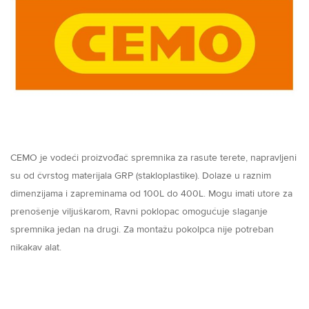
CEMO je vodeći proizvođač spremnika za rasute terete, napravljeni
su od čvrstog materijala GRP (stakloplastike). Dolaze u raznim
dimenzijama i zapreminama od 100L do 400L. Mogu imati utore za
prenošenje viljuškarom, Ravni poklopac omogućuje slaganje
spremnika jedan na drugi. Za montažu pokolpca nije potreban
nikakav alat.