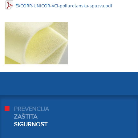
EXCORR-UNICOR-VCI-poliuretanska-spuzva.pdf
PREVENCIJA
ZAŠTITA
SIGURNOST