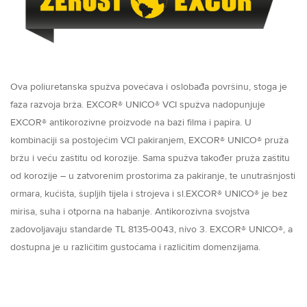
Ova poliuretanska spužva povećava i oslobađa površinu, stoga je
faza razvoja brža. EXCOR® UNICO® VCI spužva nadopunjuje
EXCOR® antikorozivne proizvode na bazi filma i papira. U
kombinaciji sa postojećim VCI pakiranjem, EXCOR® UNICO® pruža
bržu i veću zaštitu od korozije. Sama spužva također pruža zaštitu
od korozije – u zatvorenim prostorima za pakiranje, te unutrašnjosti
ormara, kućišta, šupljih tijela i strojeva i sl.EXCOR® UNICO® je bez
mirisa, suha i otporna na habanje. Antikorozivna svojstva
zadovoljavaju standarde TL 8135-0043, nivo 3. EXCOR® UNICO®, a
dostupna je u različitim gustoćama i različitim domenzijama.