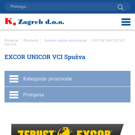
Početna
|
Proizvodi
|
Sustavi zaštite od korozije
|
EXCOR UNICOR VCI
Spužva
EXCOR UNICOR VCI Spužva