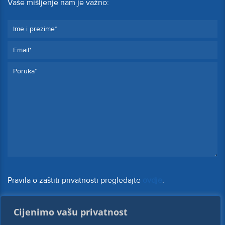
Vaše mišljenje nam je važno:
Pravila o zaštiti privatnosti pregledajte
ovdje
.
Cijenimo vašu privatnost